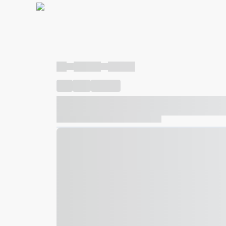
----
----- -----
----- -----
----
-----
---- ------
----- ----- -- ------ ---- ---- -- ---
----- ----- -- ------ ----- ----- -- ------