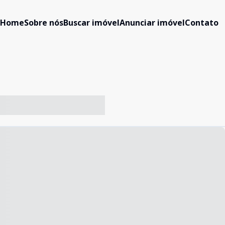
Home
Sobre nós
Buscar imóvel
Anunciar imóvel
Contato
-- ----- ----- --- ------