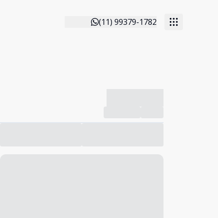
(11) 99379-1782
-------------
Compartilhar
Favorito