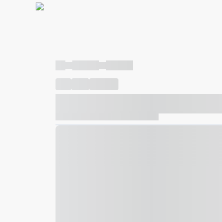
----
----- -----
----- -----
----
-----
---- ------
----- ----- -- ------ ---- ---- -- ---
----- ----- -- ------ ----- ----- -- ------