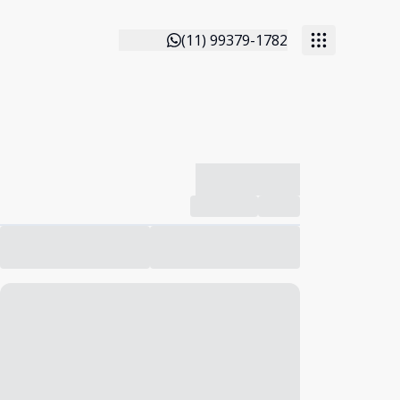
(11) 99379-1782
-------------
Compartilhar
Favorito