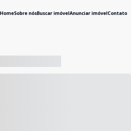
Home
Sobre nós
Buscar imóvel
Anunciar imóvel
Contato
-- ----- ----- --- ------