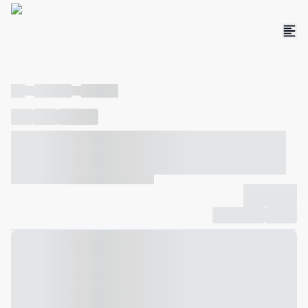
----
----- -----
----- -----
----
-----
---- ------
----- ----- -- ------ ---- ---- -- ----- ----- -----
--- ------
----- ----- -- ------ ----- ----- -- ------
-------------
Compartilhar
Favorito