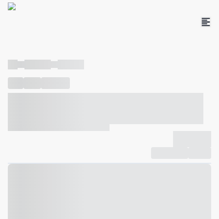
----
----- -----
----- -----
----
-----
---- ------
----- ----- -- ------ ---- ---- -- ----- ----- -----
--- ------
----- ----- -- ------ ----- ----- -- ------
-------------
Compartilhar
Favorito