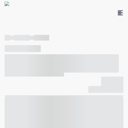
----
----- -----
----- -----
----
-----
---- ------
----- ----- -- ------ ---- ---- -- ----- ----- -----
--- ------
----- ----- -- ------ ----- ----- -- ------
-------------
Compartilhar
Favorito