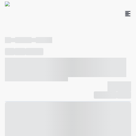
----
----- -----
----- -----
----
-----
---- ------
----- ----- -- ------ ---- ---- -- ----- ----- -----
--- ------
----- ----- -- ------ ----- ----- -- ------
-------------
Compartilhar
Favorito