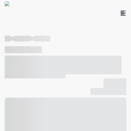
----
----- -----
----- -----
----
-----
---- ------
----- ----- -- ------ ---- ---- -- ----- ----- -----
--- ------
----- ----- -- ------ ----- ----- -- ------
-------------
Compartilhar
Favorito