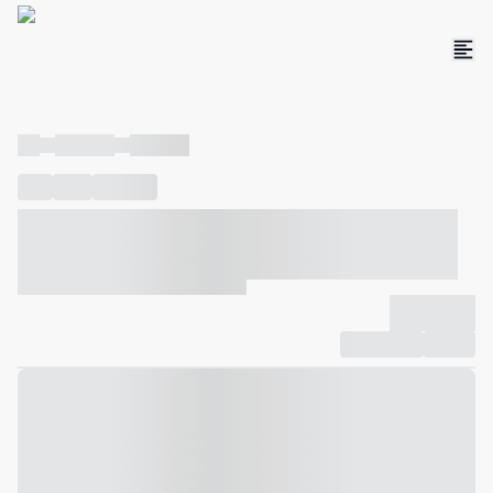
----
----- -----
----- -----
----
-----
---- ------
----- ----- -- ------ ---- ---- -- ----- ----- -----
--- ------
----- ----- -- ------ ----- ----- -- ------
-------------
Compartilhar
Favorito