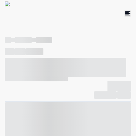
----
----- -----
----- -----
----
-----
---- ------
----- ----- -- ------ ---- ---- -- ----- ----- -----
--- ------
----- ----- -- ------ ----- ----- -- ------
-------------
Compartilhar
Favorito