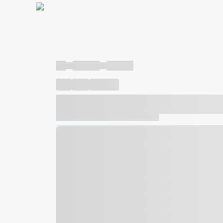
----
----- -----
----- -----
----
-----
---- ------
----- ----- -- ------ ---- ---- -- ---
----- ----- -- ------ ----- ----- -- ------