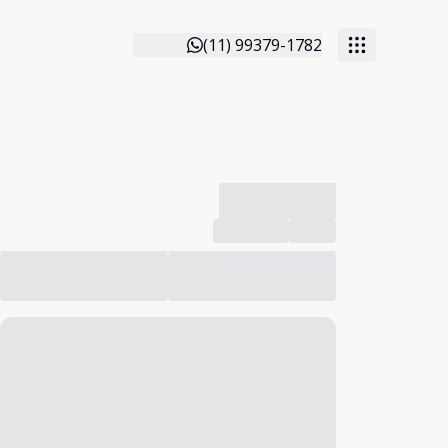
(11) 99379-1782
-------------
Compartilhar
Favorito