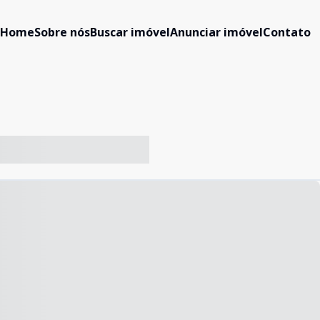
Home
Sobre nós
Buscar imóvel
Anunciar imóvel
Contato
-- ----- ----- --- ------