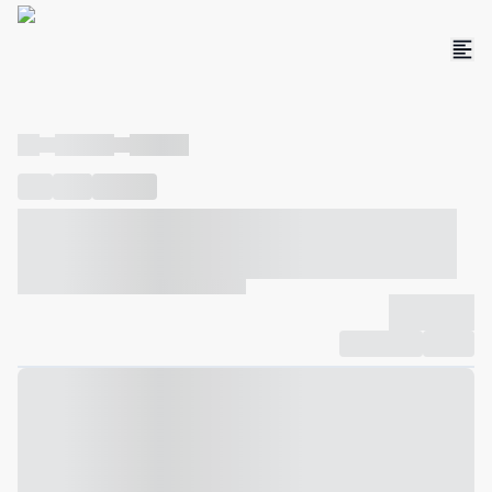
----
----- -----
----- -----
----
-----
---- ------
----- ----- -- ------ ---- ---- -- ----- ----- -----
--- ------
----- ----- -- ------ ----- ----- -- ------
-------------
Compartilhar
Favorito